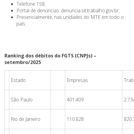
Telefone 158;
Portal de denúncias: denuncia.sit.trabalho.gov.br;
Presencialmente, nas unidades do MTE em todo o
país.
Ranking dos débitos do FGTS (CNPJs) –
setembro/2025
Estado
Empresas
Trab
São Paulo
401.409
2.73
Rio de Janeiro
110.828
820.