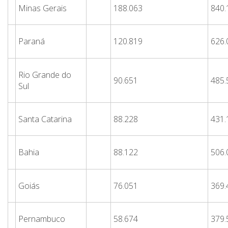
Minas Gerais
188.063
840.
Paraná
120.819
626.
Rio Grande do
90.651
485.
Sul
Santa Catarina
88.228
431.
Bahia
88.122
506.
Goiás
76.051
369.
Pernambuco
58.674
379.