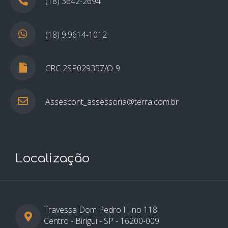
(18) 3642-2694
(18) 9.9614-1012
CRC 2SP029357/O-9
Assescont_assessoria@terra.com.br
Localização
Travessa Dom Pedro II, no 118
Centro - Birigui - SP - 16200-009