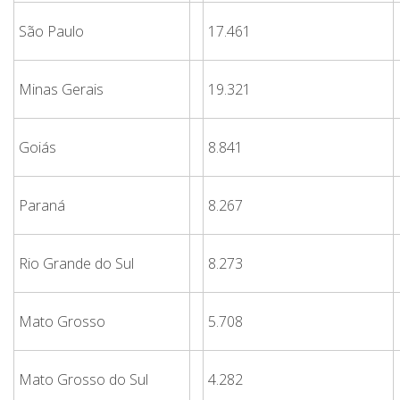
São Paulo
17.461
Minas Gerais
19.321
Goiás
8.841
Paraná
8.267
Rio Grande do Sul
8.273
Mato Grosso
5.708
Mato Grosso do Sul
4.282