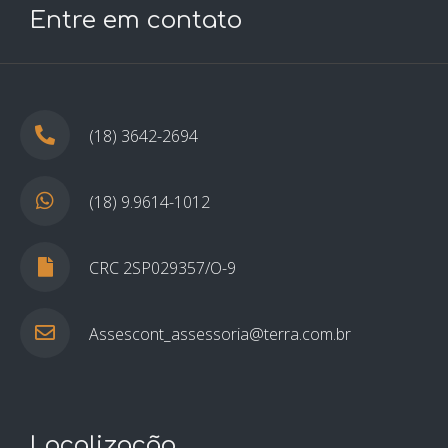
Entre em contato
(18) 3642-2694
(18) 9.9614-1012
CRC 2SP029357/O-9
Assescont_assessoria@terra.com.br
Localização