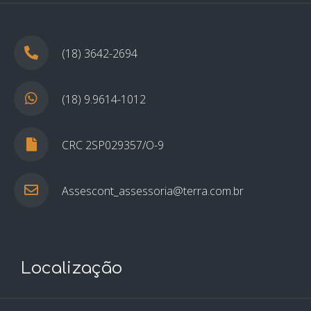
(18) 3642-2694
(18) 9.9614-1012
CRC 2SP029357/O-9
Assescont_assessoria@terra.com.br
Localização