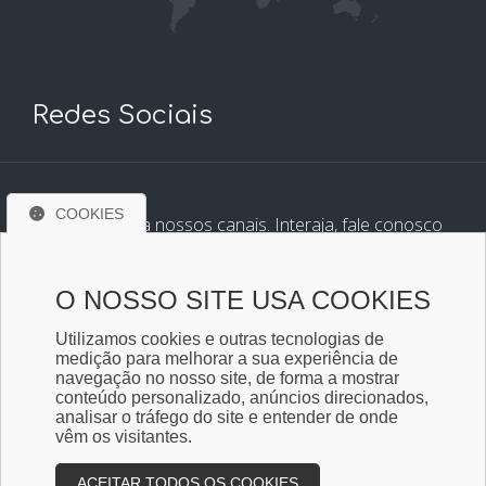
Redes Sociais
COOKIES
Conheça e siga nossos canais. Interaja, fale conosco
pelos nossos perfis e saiba de todas as novidades.
O NOSSO SITE USA COOKIES
Utilizamos cookies e outras tecnologias de
medição para melhorar a sua experiência de
navegação no nosso site, de forma a mostrar
conteúdo personalizado, anúncios direcionados,
analisar o tráfego do site e entender de onde
vêm os visitantes.
ACEITAR TODOS OS COOKIES