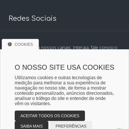
Redes Sociais
COOKIES
Conheça e siga nossos canais. Interaja, fale conosco
pelos nossos perfis e saiba de todas as novidades.
O NOSSO SITE USA COOKIES
Utilizamos cookies e outras tecnologias de
medição para melhorar a sua experiência de
navegação no nosso site, de forma a mostrar
conteúdo personalizado, anúncios direcionados,
analisar o tráfego do site e entender de onde
vêm os visitantes.
ACEITAR TODOS OS COOKIES
Copyright © 2026
Design e desenvolvimento -
Assescont assessoria contabil
SAIBA MAIS
PREFERÊNCIAS